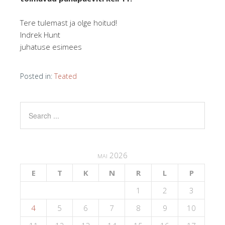
Tere tulemast ja olge hoitud!
Indrek Hunt
juhatuse esimees
Posted in:
Teated
mai 2026
E
T
K
N
R
L
P
1
2
3
4
5
6
7
8
9
10