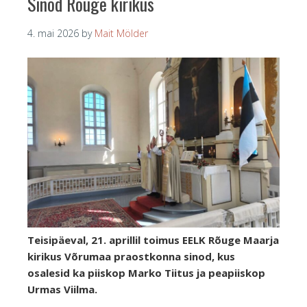
Sinod Rõuge kirikus
4. mai 2026
by
Mait Mölder
Teisipäeval, 21. aprillil toimus EELK Rõuge Maarja
kirikus Võrumaa praostkonna sinod, kus
osalesid ka piiskop Marko Tiitus ja peapiiskop
Urmas Viilma.