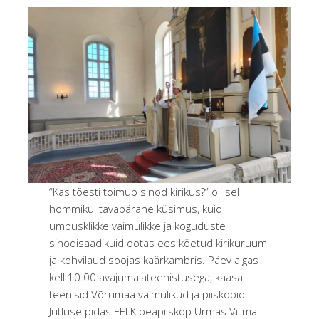
“Kas tõesti toimub sinod kirikus?” oli sel
hommikul tavapärane küsimus, kuid
umbusklikke vaimulikke ja koguduste
sinodisaadikuid ootas ees köetud kirikuruum
ja kohvilaud soojas käärkambris. Päev algas
kell 10.00 avajumalateenistusega, kaasa
teenisid Võrumaa vaimulikud ja piiskopid.
Jutluse pidas EELK peapiiskop Urmas Viilma