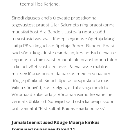
teemal Hea Karjane.
Sinodi alguses andis ülevaate praostkonna
tegevustest praost Üllar Salumets ning praostkonna
muusikatööst Ara Bander. Laste- ja noortetööd
tutvustasid vastavalt Kanepi koguduse õpetaja Margit
Lail ja Põlva koguduse õpetaja Robert Bunder. Edasi
said sõna koguduste esindajad, kes andsid ülevaate
kogudustes toimuvast. Vaadati üle praostkonna tulud
ja kulud, võeti vastu eelarve. Päeva sisse mahtus
maitsev lõunasöök, mida pakkus meie hea naaber
Rõuge põhikool. Sinodi lõpetas peapiiskop Urmas
Viilma sõnavõtt, kust selgus, et talle väga meeldib
Võrumaad külastada ja Võrumaa vaimulike vaheline
vennalik õhkkond. Soovijad said osta ka peapiiskopi
uut raamatut “Rist kolbal. Kuidas saada pühaks”
Jumalateenistused Rõuge Maarja kirikus
toimuvad pühapäeviti kell 11.