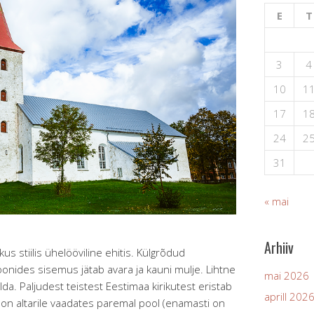
E
T
3
4
10
1
17
1
24
2
31
« mai
Arhiiv
us stiilis ühelööviline ehitis. Külgrõdud
onides sisemus jätab avara ja kauni mulje. Lihtne
mai 2026
elda. Paljudest teistest Eestimaa kirikutest eristab
aprill 202
on altarile vaadates paremal pool (enamasti on