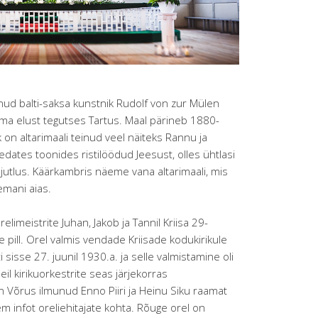
linud balti-saksa kunstnik Rudolf von zur Mülen
ma elust tegutses Tartus. Maal pärineb 1880-
on altarimaali teinud veel näiteks Rannu ja
edates toonides ristilöödud Jeesust, olles ühtlasi
jutlus. Käärkambris näeme vana altarimaali, mis
emani aias.
imeistrite Juhan, Jakob ja Tannil Kriisa 29-
e pill. Orel valmis vendade Kriisade kodukirikule
 sisse 27. juunil 1930.a. ja selle valmistamine oli
eil kirikuorkestrite seas järjekorras
 Võrus ilmunud Enno Piiri ja Heinu Siku raamat
em infot oreliehitajate kohta. Rõuge orel on