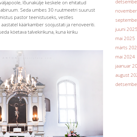
detsembe
väljapoole, lõunakülje keskele on ehitatud
alik abiruum. Seda umbes 30 ruutmeetri suurust
november
lmistus pastor teenistuseks, vestles
septembe
aastatel käärkamber soojustati ja renoveeriti.
juuni 202
eda köetava talvekirikuna, kuna kiriku
mai 2025
märts 20
mai 2024
jaanuar 2
august 20
detsembe