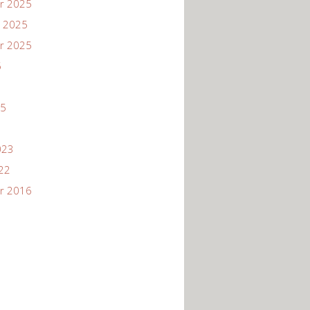
r 2025
 2025
r 2025
5
25
023
22
r 2016