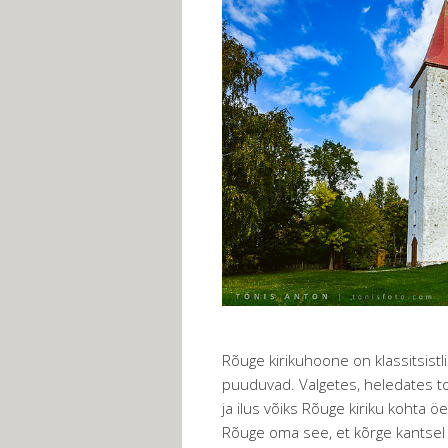
Rõuge kirikuhoone on klassitsistlik
puuduvad. Valgetes, heledates to
ja ilus võiks Rõuge kiriku kohta ö
Rõuge oma see, et kõrge kantsel 