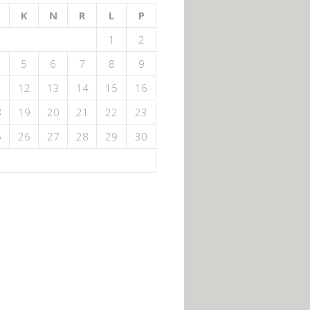
K
N
R
L
P
1
2
5
6
7
8
9
1
12
13
14
15
16
8
19
20
21
22
23
5
26
27
28
29
30
6