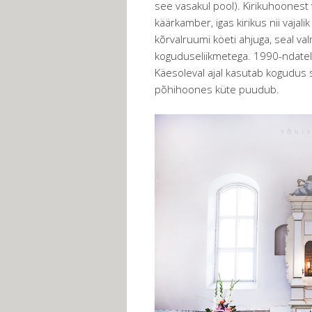
see vasakul pool). Kirikuhoonest 
käärkamber, igas kirikus nii vaj
kõrvalruumi köeti ahjuga, seal va
koguduseliikmetega. 1990-ndatel 
Käesoleval ajal kasutab kogudus s
põhihoones küte puudub.