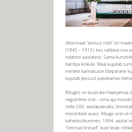
Altarimaali “Jeesus ristil” on maa
(1845 – 1913), kes valdava osa o
ndatest aastatest. Sama kunstnik 
Kambja kirikule. Maal kujutab tum
inimlike kannatuste tõepärane ku
kujutab Jeesust palvetamas Kets
Rõuges on kuulsate Haanjamaa orel
registriline orel – oma aja moodn
selle 200. aastapäevaks, õnnistati
meistritele auasi. Rõuge orel oli n
kaheteistkümnes. 1994. aastal on
“Vennad Kriisad”, kust leiab rohk