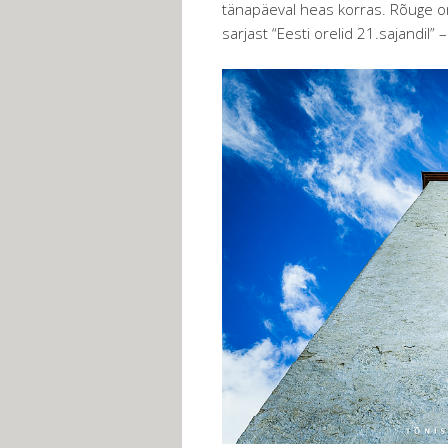
tänapäeval heas korras. Rõuge ore
sarjast “Eesti orelid 21.sajandil” 